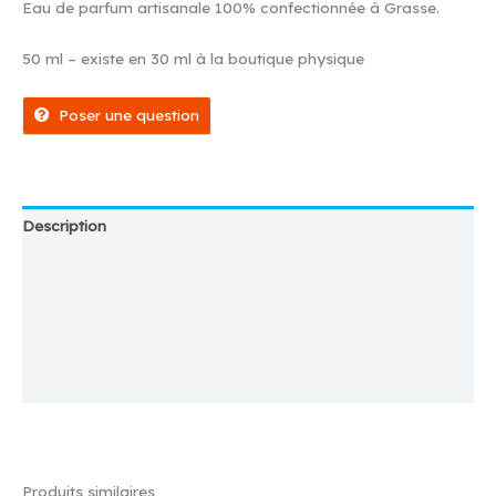
Eau de parfum artisanale 100% confectionnée à Grasse.
50 ml – existe en 30 ml à la boutique physique
Poser une question
Description
Magasin
Plus d'offres
Store Policies
Renseignements
Produits similaires