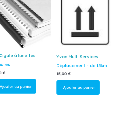
Cigale à lunettes
Yvan Multi Services
iures
Déplacement – de 15km
50
€
15,00
€
jouter au
Ajouter au
anier
panier