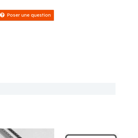
orfait
ournée
Poser une question
Policies
Renseignements