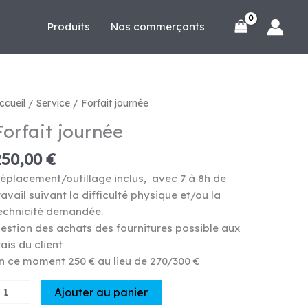
Produits
Nos commerçants
ccueil
/
Service
/ Forfait journée
Forfait journée
250,00
€
éplacement/outillage inclus, avec 7 à 8h de
ravail suivant la difficulté physique et/ou la
echnicité demandée.
estion des achats des fournitures possible aux
rais du client
n ce moment 250 € au lieu de 270/300 €
uantité
Ajouter au panier
e