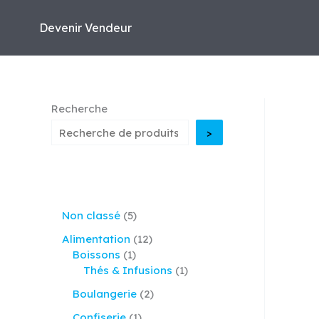
Aller
au
Devenir Vendeur
contenu
Recherche
>
5
Non classé
5
p
1
Alimentation
12
r
1
2
Boissons
1
o
p
p
1
Thés & Infusions
1
d
r
r
p
u
2
Boulangerie
2
o
o
r
i
p
d
d
o
1
Confiserie
1