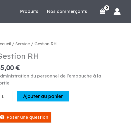
Produits
Nos commerçants
ccueil
/
Service
/ Gestion RH
Gestion RH
35,00
€
dministration du personnel de l’embauche à la
ortie
uantité
Ajouter au panier
e
estion
H
Poser une question