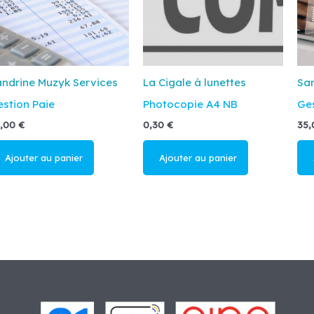
ndrine Muzyk Services
La Cigale à lunettes
San
stion Paie
Photocopie A4 NB
Ges
5,00
€
0,30
€
35
Ajouter au
Ajouter au
A
panier
panier
p