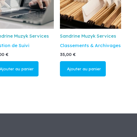
drine Muzyk Services
Sandrine Muzyk Services
tion de Suivi
Classements & Archivages
,00
€
35,00
€
jouter au
Ajouter au
anier
panier