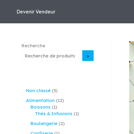
Aller
au
Devenir Vendeur
contenu
Recherche
>
5
Non classé
5
p
1
Alimentation
12
r
1
2
Boissons
1
o
p
p
1
Thés & Infusions
1
d
r
r
p
u
2
Boulangerie
2
o
o
r
i
p
d
d
o
1
Confiserie
1