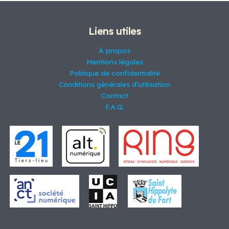
s
i
r
t
d
t
o
s
u
s
d
i
Liens utiles
u
t
i
s
À propos
t
Mentions légales
s
Politique de confidentialité
Conditions générales d’utilisation
Contact
F.A.Q.