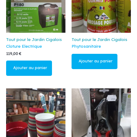
Tout pour le Jardin Cigalois
Tout pour le Jardin Cigalois
Cloture Electrique
Phytosanitaire
119,00
€
Lire la suite
Ajouter au
panier