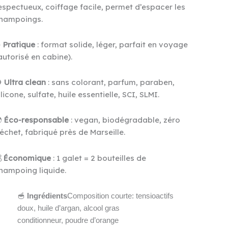
espectueux, coiffage facile, permet d’espacer les
hampoings.
️
Pratique
: format solide, léger, parfait en voyage
autorisé en cabine).

Ultra clean
: sans colorant, parfum, paraben,
ilicone, sulfate, huile essentielle, SCI, SLMI.

Éco-responsable
: vegan, biodégradable, zéro
échet, fabriqué près de Marseille.

Économique
: 1 galet = 2 bouteilles de
hampoing liquide.
🥣
Ingrédients
Composition courte: tensioactifs
doux, huile d’argan, alcool gras
conditionneur, poudre d’orange