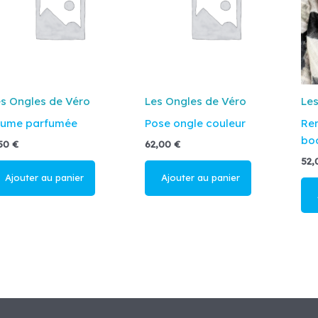
s Ongles de Véro
Les Ongles de Véro
Les
rume parfumée
Pose ongle couleur
Re
bo
,50
€
62,00
€
52
Ajouter au
Ajouter au
panier
panier
A
p