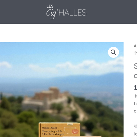
A
l

f
c

l