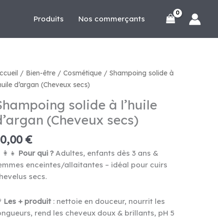
Produits
Nos commerçants
ccueil
/
Bien-être
/
Cosmétique
/ Shampoing solide à
’huile d’argan (Cheveux secs)
Shampoing solide à l’huile
d’argan (Cheveux secs)
10,00
€
‍👩‍👧
Pour qui ?
Adultes, enfants dès 3 ans &
emmes enceintes/allaitantes – idéal pour cuirs
hevelus secs.

Les + produit
: nettoie en douceur, nourrit les
ongueurs, rend les cheveux doux & brillants, pH 5