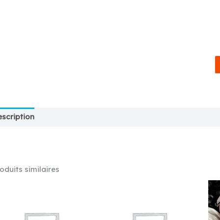
scription
Magasin
Plus d'offres
Store Policies
Rense
oduits similaires