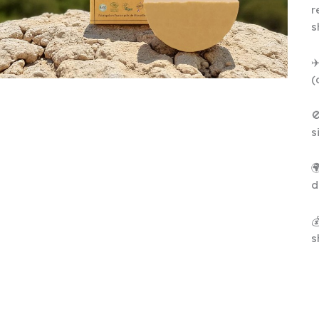
r
s
✈
(

s

d

s