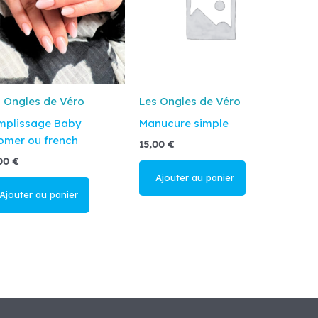
 Ongles de Véro
Les Ongles de Véro
mplissage Baby
Manucure simple
omer ou french
15,00
€
,00
€
Ajouter au
panier
jouter au
anier