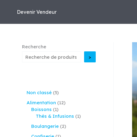
Aller
au
Devenir Vendeur
contenu
Recherche
>
5
Non classé
5
p
1
Alimentation
12
r
1
2
Boissons
1
o
p
p
1
Thés & Infusions
1
d
r
r
p
u
2
Boulangerie
2
o
o
r
i
p
d
d
o
1
Confiserie
1