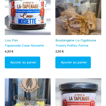
Lou Pan
Boulangerie La Cigaloune
Tapenade Case Noisette
Toasts Préfou Poivre
6,30
€
2,50
€
Ajouter au
Lire la suite
panier