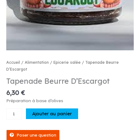
Accueil
/
Alimentation
/
Epicerie salée
/ Tapenade Beurre
D’Escargot
Tapenade Beurre D’Escargot
6,30
€
Préparation à base d’olives
quantité
Ajouter au panier
de
Tapenade
Beurre
Poser une question
D'Escargot