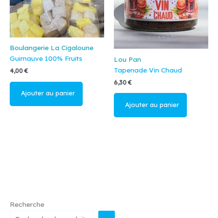
Boulangerie La Cigaloune
Guimauve 100% Fruits
Lou Pan
Tapenade Vin Chaud
4,00
€
6,30
€
Lire la suite
Ajouter au
panier
Recherche