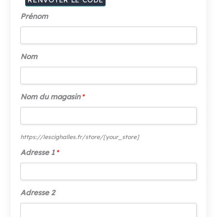
Prénom
Prénom
Nom
Nom
Nom du magasin
*
Nom
du
magasin
*
https://lescighalles.fr/store/
[your_store]
Adresse 1
*
Adresse
1
*
Adresse 2
Adresse
2