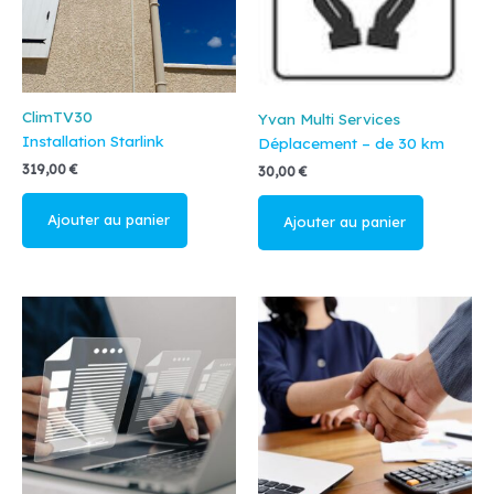
ClimTV30
Yvan Multi Services
Installation Starlink
Déplacement – de 30 km
319,00
€
30,00
€
Ajouter au
Ajouter au
panier
panier