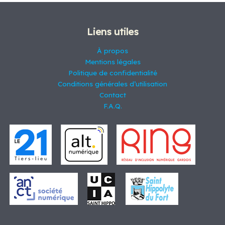
s
i
r
t
d
t
o
s
u
s
d
i
Liens utiles
u
t
i
s
À propos
t
Mentions légales
s
Politique de confidentialité
Conditions générales d’utilisation
Contact
F.A.Q.