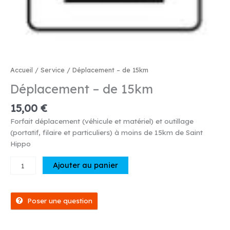
Accueil
/
Service
/ Déplacement – de 15km
Déplacement – de 15km
15,00
€
Forfait déplacement (véhicule et matériel) et outillage
(portatif, filaire et particuliers) à moins de 15km de Saint
Hippo
quantité
Ajouter au panier
de
Déplacement
-
Poser une question
de
15km