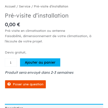
Accueil
/
Service
/ Pré-visite d’installation
Pré-visite d’installation
0,00
€
Pré-visite en climatisation ou antenne
Faisabilité, dimensionnement de votre climatisation, à
l’écoute de votre projet.
Devis gratuit,
quantité
Ajouter au panier
de
Pré-
Produit sera envoyé dans 2-3 semaines
visite
d'installation
Poser une question