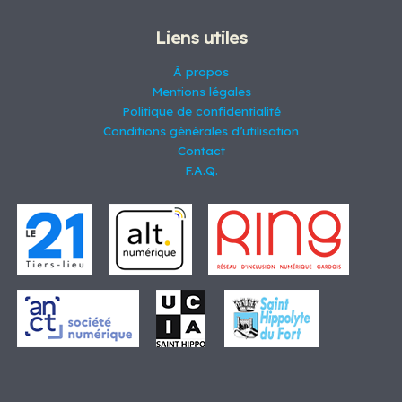
t
o
s
u
s
d
i
Liens utiles
u
t
i
s
À propos
t
Mentions légales
s
Politique de confidentialité
Conditions générales d’utilisation
Contact
F.A.Q.